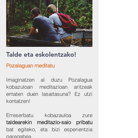
Talde eta eskolentzako!
Pozalaguan meditatu
Imaginatzen al duzu Pozalagua
kobazuloan meditazioan aritzeak
ematen duen lasaitasuna? Ez utzi
kontatzen!
Erreserbatu kobazauloa zure
taldearekin meditazio-saio pribatu
bat egiteko, eta bizi esperientzia
paregabea.