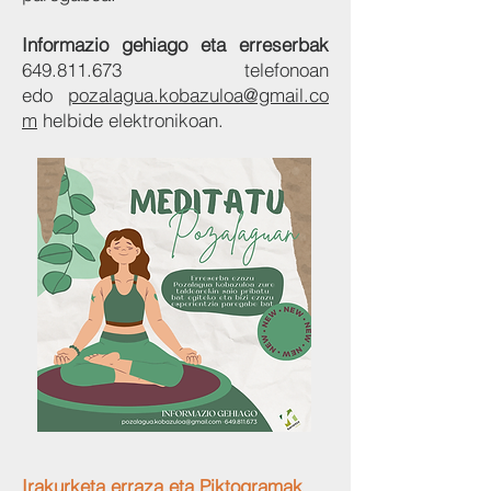
Informazio gehiago eta erreserbak
649.811.673
telefonoan
edo
pozalagua.kobazuloa@gmail.co
m
helbide elektronikoan.
Irakurketa erraza eta Piktogramak