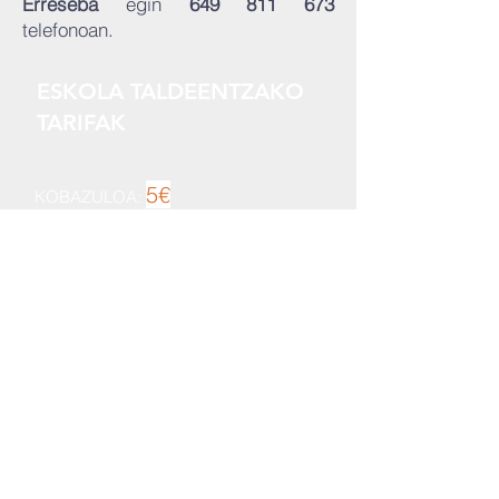
Erreseba
egin
649 811 673
telefonoan.
ESKOLA TALDEENTZAKO
TARIFAK
5€
KOBAZULOA
:
BISITA
8€
KONBINATUA
:
HELDUEN TALDEENTZAKO
TARIFAK
HELDUEN TALDEENTZAKO
6€
PREZIOA: