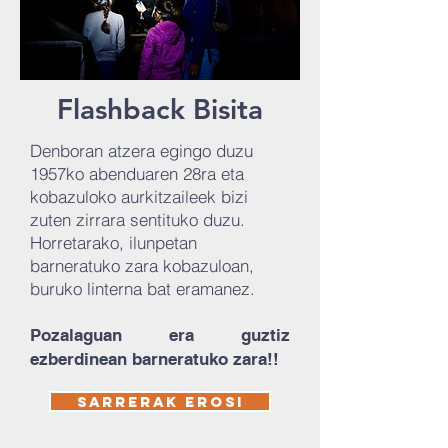
Flashback Bisita
Denboran atzera egingo duzu
1957ko abenduaren 28ra eta
kobazuloko aurkitzaileek bizi
zuten zirrara sentituko duzu.
Horretarako, ilunpetan
barneratuko zara kobazuloan,
buruko linterna bat eramanez.
Pozalaguan era guztiz
ezberdinean barneratuko zara!!
SARRERAK EROSI