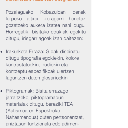
Pozalaguako Kobazuloan denek
lurpeko altxor zoragarri honetaz
gozatzeko aukera izatea nahi dugu.
Horregatik, bisitako edukiak egokitu
ditugu, irisgarriagoak izan daitezen:
Irakurketa Erraza: Gidak diseinatu
ditugu tipografia egokiekin, kolore
kontrastatuekin, irudiekin eta
kontzeptu espezifikoak ulertzen
laguntzen duten glosarioekin.
Piktogramak: Bisita errazago
jarraitzeko, piktogramadun
materialak ditugu, bereziki TEA
(Autismoaren Espektroko
Nahasmendua) duten pertsonentzat,
aniztasun funtzionala edo adimen-