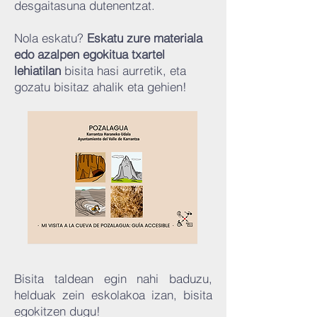
desgaitasuna dutenentzat.
Nola eskatu?
Eskatu zure materiala
edo azalpen egokitua
txartel
lehiatilan
bisita hasi aurretik, eta
gozatu bisitaz ahalik eta gehien!
​
Bisita taldean egin nahi baduzu,
helduak zein eskolakoa izan, bisita
egokitzen dugu!