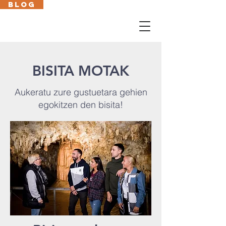
BLOG
Cas
En
Fr
Eus
BISITA MOTAK
Aukeratu zure gustuetara gehien
egokitzen den bisita!