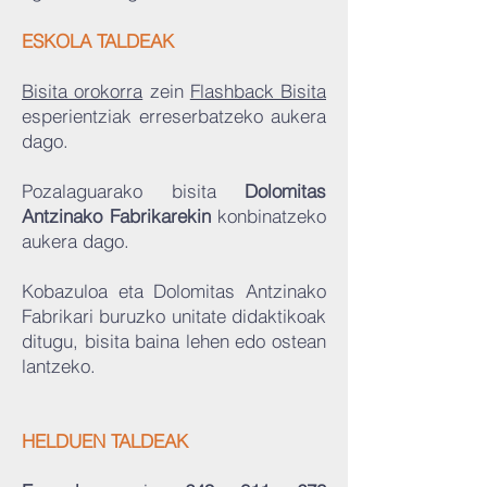
ESKOLA TALDEAK​​
Bisita orokorra
zein
Flashback Bisita
esperientziak erreserbatzeko aukera
dago.
Pozalaguarako bisita
Dolomitas
Antzinako Fabrikarekin
konbinatzeko
aukera dago.
Kobazuloa eta Dolomitas Antzinako
Fabrikari buruzko unitate didaktikoak
ditugu, bisita baina lehen edo ostean
lantzeko.
HELDUEN TALDEAK