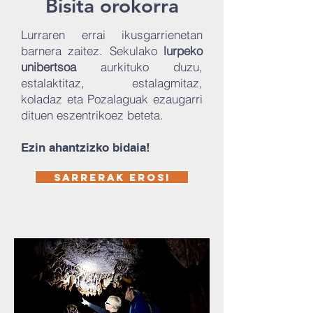
Bisita orokorra
Lurraren errai ikusgarrienetan
barnera zaitez. Sekulako
lurpeko
unibertsoa
aurkituko duzu,
estalaktitaz, estalagmitaz,
koladaz eta Pozalaguak ezaugarri
dituen eszentrikoez beteta.
Ezin ahantzizko bidaia!
SARRERAK EROSI