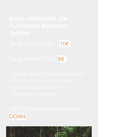
BISITA OROKORRA ETA
FLASHBACK BISITAREN
TARIFAK
Tarifa OROKORRA :
10
€
Tarifa MURRIZTUA:
6
€
· Umeak (6 eta 12 urte bitartekoak)
· Jubilatuak eta pentsiodunak
· Karneta duten ikasleak
· Antolatutako taldeak
UMEAK 6 urtetik beherakoak:
DOAN