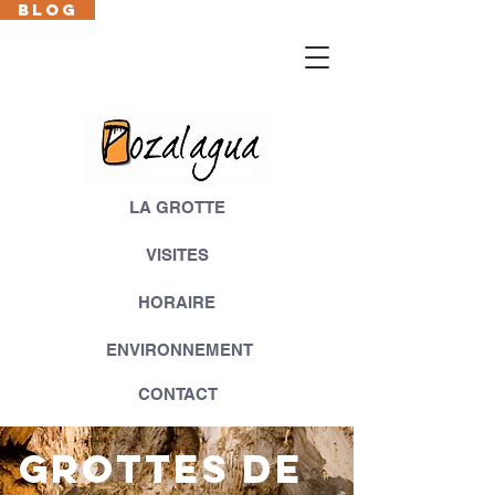
BLOG
Cas
En
Fr
Eus
LA GROTTE
VISITES
HORAIRE
ENVIRONNEMENT
CONTACT
GROTTES DE