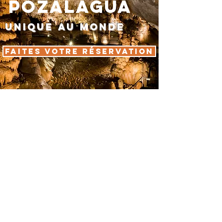
POZALAGUA
Unique au monde
FAITES VOTRE réservation
Attention!
Sur ce site, vous pouvez acheter
uniquement le billet pour visiter
la grotte de Pozalagua et/ou le
musée des Dolomites.
Pour acheter le billet BBK