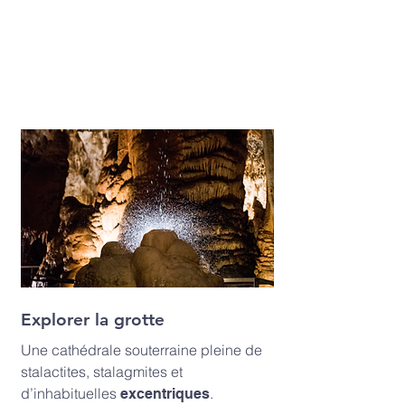
Karpin Fauna, vous devez vous
rendre sur le site Internet:
https://bbkkarpinfauna.eus/
Explorer la grotte
Une cathédrale souterraine pleine de
stalactites, stalagmites et
d’inhabituelles
.
excentriques