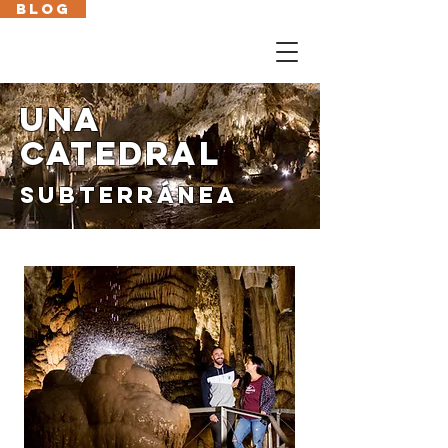
BLOG
Cas
En
Fr
Eus
UNA
CATEDRAL
SUBTERRÁNEA