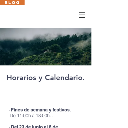
BLOG
Cas
En
Fr
Eus
Horarios y Calendario.
DÍAS DE APERTURA
.
· Fines de semana y festivos
De 11:00h a 18:00h. .
· Del 23
de junio al 6 de