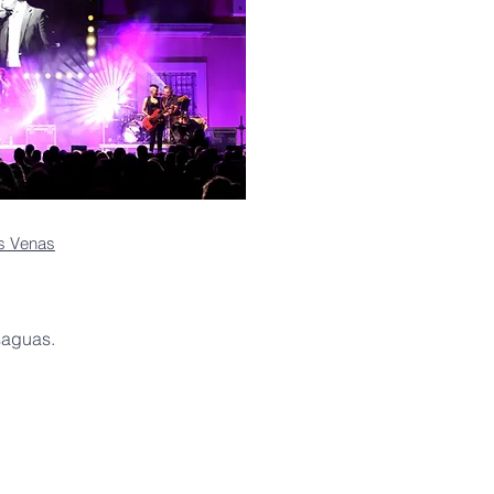
as Venas
saguas.