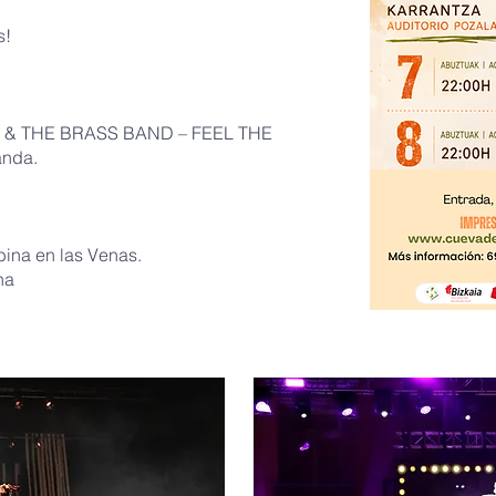
s!
O & THE BRASS BAND – FEEL THE
anda.
ina en las Venas.
na
​ ​​​