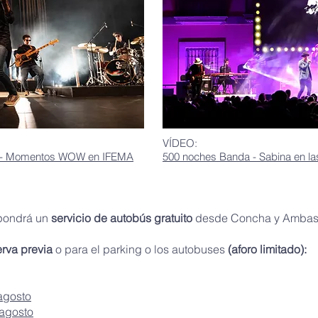
VÍDEO:
d - Momentos WOW en IFEMA
500 noches Banda - Sabina en l
 pondrá un
servicio de autobús gratuito
desde Concha y Amba
erva previa
o para el parking o los autobuses
(aforo limitado):
agosto
agosto