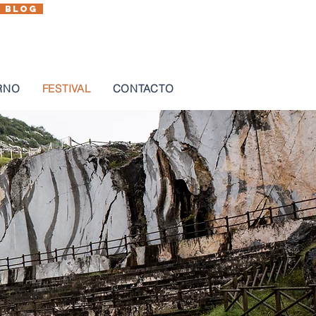
BLOG
Eus
Cas
Fr
En
RNO
FESTIVAL
CONTACTO