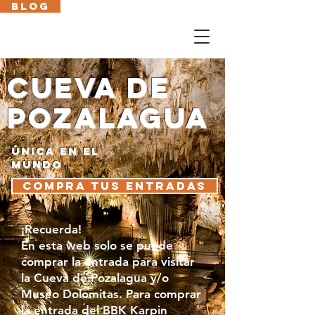
BLOG
Cas
En
Fr
Eus
cueva de
pozalagua
única en el
mundo
Compra tus entradas
¡Recuerda!
En esta web solo se puede
comprar la entrada para visitar
la Cueva de Pozalagua y/o
Museo Dolomitas. Para comprar
la entrada del BBK Karpin