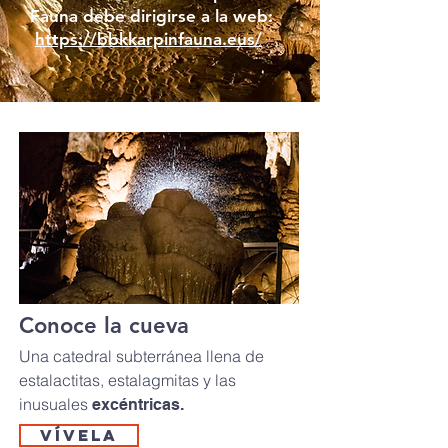
Fauna debe dirigirse a la web:
https://bbkkarpinfauna.eus/
Conoce la cueva
Una
catedral subterránea
llena de
estalactitas, estalagmitas
y las
inusuales
excéntricas.
VÍVELA