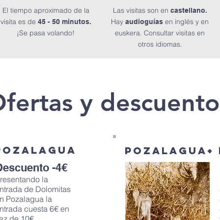
El tiempo aproximado de la
Las visitas son en
castellano.
visita es de
Hay
en inglés y en
45 - 50 minutos.
audioguías
¡Se pasa volando!
euskera. Consultar visitas en
otros idiomas.
fertas y descuento
 POZALaGUA
POZALaGUA+ 
Descuento -4€
resentando la
ntrada de Dolomitas
n Pozalagua la
ntrada cuesta 6€ en
ez de 10€.