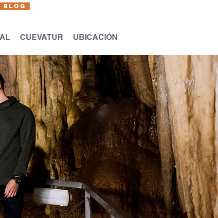
BLOG
Eus
Cas
Fr
En
VAL
CUEVATUR
UBICACIÓN