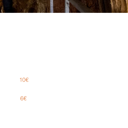
ARIFAS
rifa
10
€
ENERAL :
rifa
6
€
EDUCIDA:
Niños (6
a 12 años)
Jubilados y pensionistas
Estudiantes con carnet
Grupos organizados