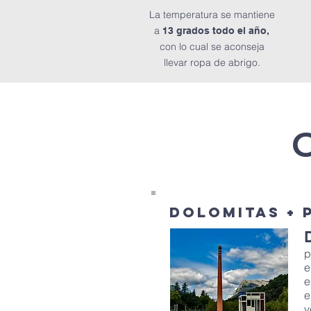
La temperatura se mantiene
a
13 grados todo el año,
con lo cual se aconseja
llevar ropa de abrigo.
O
DOLOMITAS +
p
e
e
e
v