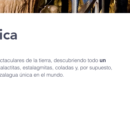
ica
ctaculares de la tierra, descubriendo todo
un
T
alactitas, estalagmitas, coladas y, por supuesto,
zalagua única en el mundo.
Ta
G
Ta
R
· 
· 
· 
· 